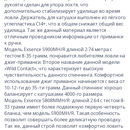
рукояти сделан для упора локтя, что
дополнительно стабилизирует удилище во время
ловли. Держатель для катушки выполнен из лёгкого
углепластика CI4+, что в общем снижает общий вес
удилища. Так же данный материал является
отличным проводником информации от приманки
к ручке.
Модель Exsence S900MH/R длиной 2.74 метра с
тестом 8-35 грамм, понравится любителям ловли на
джиг-приманки. Второе название данной модели
«Wild Contact», что характеризует высокую
чувствительность данного спиннинга. Комфортное
использование джиг приманок начинается с веса от
10-12-ти до 35-ти грамм. Данный спиннинг хорошо
балансирует с катушками 4000-го размера.
Модель Exsence S808MMH/R длиной 2.64 с тестом 8-
33 грамм имеет более подвижную первую четверть
бланка, чем модель S900MH/R. Такая особенность
позволит совершать более деликатную проводку.
Так же, данный строй позволит комфортно ловить