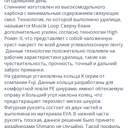
сегодняшний день.
Спиннинг изготовлен из высокомодульного
карбона с минимальным содержанием связующих
смол. Технология, по которой выполнено удилище,
называется Muscle Loop. Сверху бланк
дополнительно усилен, согласно технологии High
Power-X, что представляет с собой наложенную
крест-накрест по всей длине углеволоконную ленту.
Данные технологии положительно повлияли на
рабочие характеристики удилища, такие как
чувствительность, прочность, точный и дальний
заброс приманки.
На удилище установлены кольца K серии от
компании Fuji. Данные кольца разработаны для
комфортной ловли PE шнурами, имеют обтекаемую
оправу и больший угол наклона колец, что
предотвращает перехлёст мягких шнуров.
Фигурная рукоять состоит из двух частей и
выполнена из материала EVA. В нижней части
рукоять плоская, данное решение было принято
дизайнерами Shimano не случайно. Такой профиль