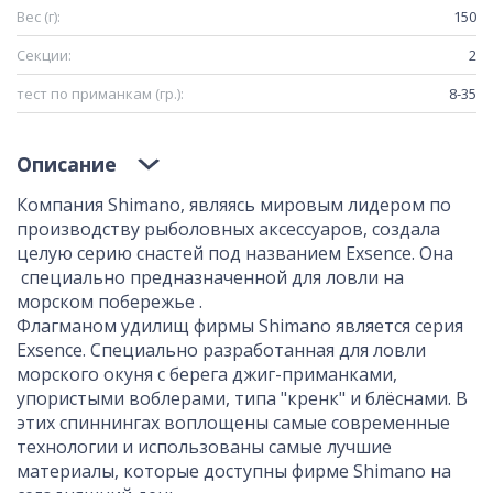
Вес (г):
150
Секции:
2
тест по приманкам (гр.):
8-35
Описание
Компания Shimano, являясь мировым лидером по
производству рыболовных аксессуаров, создала
целую серию снастей под названием Exsence. Она
специально предназначенной для ловли на
морском побережье .
Флагманом удилищ фирмы Shimano является серия
Exsence. Специально разработанная для ловли
морского окуня с берега джиг-приманками,
упористыми воблерами, типа "кренк" и блёснами. В
этих спиннингах воплощены самые современные
технологии и использованы самые лучшие
материалы, которые доступны фирме Shimano на