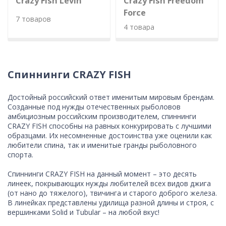
Crazy Fish Levin
Crazy Fish Freedom
Force
7 товаров
4 товара
Спиннинги CRAZY FISH
Достойный российский ответ именитым мировым брендам.
Созданные под нужды отечественных рыболовов
амбициозным российским производителем, спиннинги
CRAZY FISH способны на равных конкурировать с лучшими
образцами. Их несомненные достоинства уже оценили как
любители спина, так и именитые гранды рыболовного
спорта.
Спиннинги CRAZY FISH на данный момент – это десять
линеек, покрывающих нужды любителей всех видов джига
(от нано до тяжелого), твичинга и старого доброго железа.
В линейках представлены удилища разной длины и строя, с
вершинками Solid и Tubular – на любой вкус!