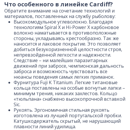
Что особенного в линейке Cardiff?
Обратите внимание на сочетание технологий и
материалов, поставленных на службу рыболову:
Высокомодульное углеволокно. Благодаря
технологиям Spiral X и Hi-Power X карбоновое
волокно наматывается в противоположные
стороны, укладываясь крестообразно. Так же
наносится и лаковое покрытие. Это позволяет
добиться безукоризненной целостности строя,
непревзойденной легкости и надежности.
Следствие – ни малейших паразитарных
движений при забросе, чемпионская дальность
заброса и возможность чувствовать все
нюансы поведения самых легких приманок.
Фурнитура Fuji K Titanium. Легкие титановые
кольца поставлены на особые вогнутые лапки –
минимум трения, никаких захлестов. Кольцо
«тюльпана» снабжено высокопрочной вставкой
Sic.
Рукоять. Эргономичная стильная рукоять
изготовлена из лучшей португальской пробки.
Катушкодержатель скрытый, не нарушающий
плавности линий удилища.