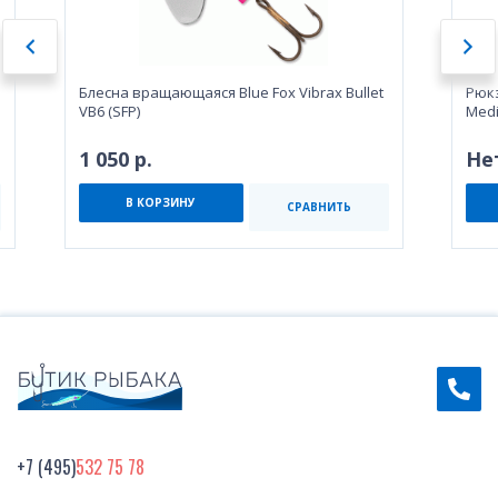
Блесна вращающаяся Blue Fox Vibrax Bullet
Рюкз
VB6 (SFP)
Med
1 050 р.
Не
В КОРЗИНУ
СРАВНИТЬ
+7 (495)
532 75 78