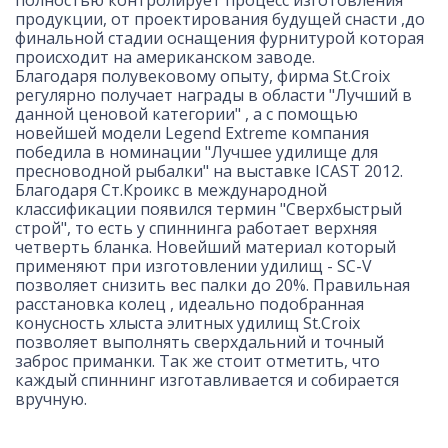
продукции, от проектирования будущей снасти ,до
финальной стадии оснащения фурнитурой которая
происходит на американском заводе.
Благодаря полувековому опыту, фирма St.Croix
регулярно получает награды в области "Лучший в
данной ценовой категории" , а с помощью
новейшей модели Legend Extreme компания
победила в номинации "Лучшее удилище для
пресноводной рыбалки" на выставке ICAST 2012.
Благодаря Ст.Кроикс в международной
классификации появился термин "Сверхбыстрый
строй", то есть у спиннинга работает верхняя
четверть бланка. Новейший материал который
применяют при изготовлении удилищ - SC-V
позволяет снизить вес палки до 20%. Правильная
расстановка колец , идеально подобранная
конусность хлыста элитных удилищ St.Croix
позволяет выполнять сверхдальний и точный
заброс приманки. Так же стоит отметить, что
каждый спиннинг изготавливается и собирается
вручную.